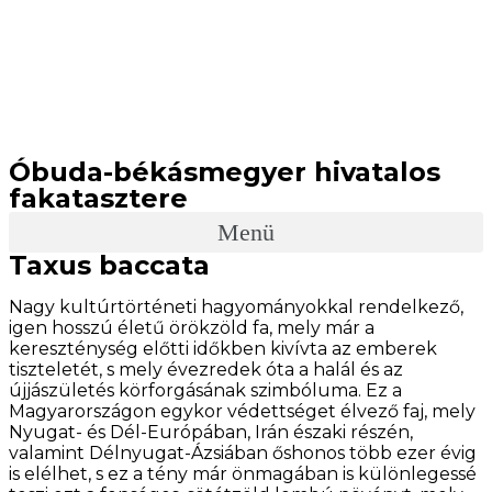
Óbuda-békásmegyer hivatalos
fakatasztere
Menü
Taxus baccata
Nagy kultúrtörténeti hagyományokkal rendelkező,
igen hosszú életű örökzöld fa, mely már a
kereszténység előtti időkben kivívta az emberek
tiszteletét, s mely évezredek óta a halál és az
újjászületés körforgásának szimbóluma. Ez a
Magyarországon egykor védettséget élvező faj, mely
Nyugat- és Dél-Európában, Irán északi részén,
valamint Délnyugat-Ázsiában őshonos több ezer évig
is elélhet, s ez a tény már önmagában is különlegessé