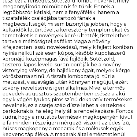
teszi ezt a fenséges, sötétzöld lombú növényt, mely
megannyi irodalmi műben is feltűnik. Ennek a
legtöbbször kétlaki, nem a fenyőfélék, hanem a
tiszafafélék családjába tartozó fának a
megbecsültségét mi sem bizonyítja jobban, hogy a
kelta idők letűntével, a keresztény templomokat és
temetőket is e növények köré ültették, tiszteletben
tartva e méltóságteljes fákat.Maga a növény
kifejezetten lassú növekedésű, mely kifejlett korában
nyírás nélkül szélesen kúpos, később kupolaszerű
koronájú középmagas fává fejlődik. Sötétzöld,
tűszerű, lapos levelei sűrűn borítják be a növény
viszonylag vékony, de hajlékony ágait, melyek kérge
vörösbarna színű. A tiszafa lombozata jól tűri a
metszést, visszavágás után könnyen megújul, ezért
sövény nevelésére is igen alkalmas. Mivel a termős
egyedek augusztus-szeptemberben csésze alakú,
egyik végén lyukas, piros színű dekoratív terméseket
nevelnek, ez a cserje szép dísze lehet a kerteknek,
parkoknak is, ha elég hely áll a rendelkezésre. Fontos
tudni, hogy a mutatós termések magköpenyén kívül
e fa minden része igen mérgező, viszont az édes ízű,
húsos magköpeny a madarak és a mókusok egyik
kedvenc tápláléka. A madarak által emésztetlenül