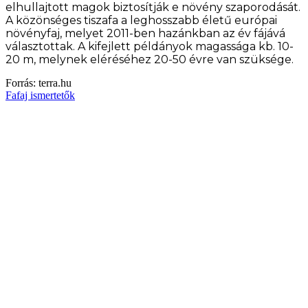
elhullajtott magok biztosítják e növény szaporodását.
A közönséges tiszafa a leghosszabb életű európai
növényfaj, melyet 2011-ben hazánkban az év fájává
választottak. A kifejlett példányok magassága kb. 10-
20 m, melynek eléréséhez 20-50 évre van szüksége.
Forrás: terra.hu
Fafaj ismertetők