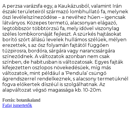
A perzsa varázsfa egy, a Kaukázusból, valamint Irán
északi területeiről származó lombhullató fa, melynek
őszi levélelszíneződése – a nevéhez hűen – igencsak
látványos. Közepes termetű, alacsonyan elágazó,
legtöbbször többtörzsű fa, mely idővel viszonylag
széles lombkoronáját fejleszt. A szürkés hajtásokat
borító szórt állású levelek hullámos szélűek, mélyen
erezettek, s az ősz folyamán fajtától függően
tűzpirosra, bordóra, sárgára vagy narancssárgára
színeződnek. A változatok azonban nem csak
színben, de habitusban is változatosak. Egyes fajták
kifejezetten oszlopos növekedésűek, míg más
változatok, mint például a ‘Pendula’ csüngő
ágrendszerrel rendelkeznek, s alacsony termetüknél
fogva előkertek díszéül is szolgálhatnak. Az
alapváltozat végső magassága kb. 10-20m.
Forrás: botanikaland
Fafaj ismertetők