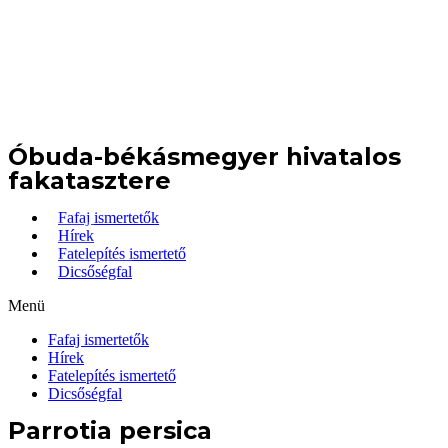
Óbuda-békásmegyer hivatalos
fakatasztere
Fafaj ismertetők
Hírek
Fatelepítés ismertető
Dicsőségfal
Menü
Fafaj ismertetők
Hírek
Fatelepítés ismertető
Dicsőségfal
Parrotia persica