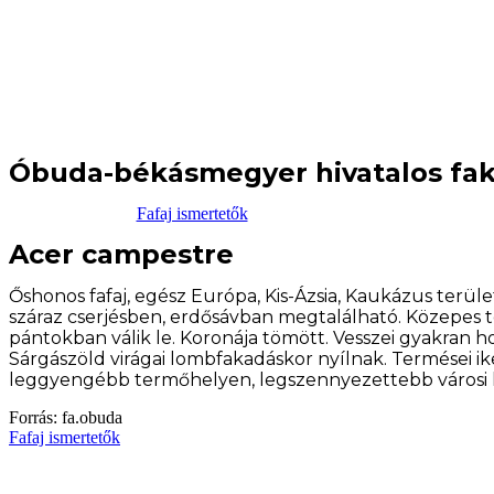
Óbuda-békásmegyer hivatalos fak
Fafaj ismertetők
Acer campestre
Őshonos fafaj, egész Európa, Kis-Ázsia, Kaukázus terül
száraz cserjésben, erdősávban megtalálható. Közepes t
pántokban válik le. Koronája tömött. Vesszei gyakran ho
Sárgászöld virágai lombfakadáskor nyílnak. Termései i
leggyengébb termőhelyen, legszennyezettebb városi k
Forrás: fa.obuda
Fafaj ismertetők