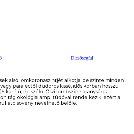
ő
Dicsőségfal
sek alsó lomkoronaszintjét alkotja, de szinte minden
vagy paraléctől dudoros kissé, idős korban hosszú
5 karéjú, ép szélű. Őszi lombszíne aranysárga.
n tág ökológiai amplitúdóval rendelkezik, ezért a
ullató sövény nevelhető belőle.