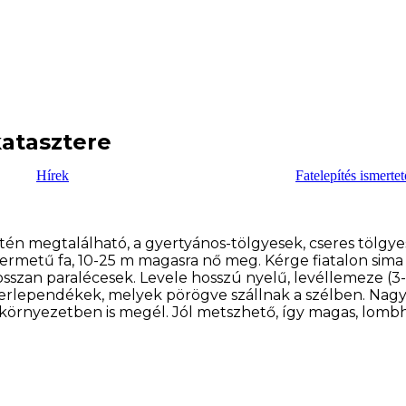
atasztere
Hírek
Fatelepítés ismertet
etén megtalálható, a gyertyános-tölgyesek, cseres tölgye
ermetű fa, 10-25 m magasra nő meg. Kérge fiatalon sima 
sszan paralécesek. Levele hosszú nyelű, levéllemeze (3-)
kerlependékek, melyek pörögve szállnak a szélben. Nagyo
örnyezetben is megél. Jól metszhető, így magas, lombh